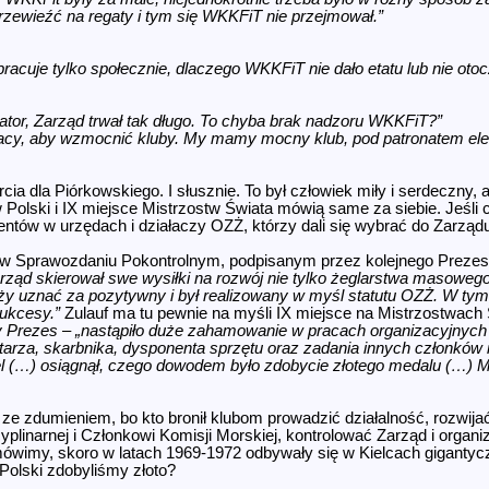
przewieźć na regaty i tym się WKKFiT nie przejmował.”
racuje tylko społecznie, dlaczego WKKFiT nie dało etatu lub nie otoc
tor, Zarząd trwał tak długo. To chyba brak nadzoru WKKFiT?”
racy, aby wzmocnić kluby. My mamy mocny klub, pod patronatem ele
ia dla Piórkowskiego. I słusznie. To był człowiek miły i serdeczny
 Polski i IX miejsce Mistrzostw Świata mówią same za siebie. Jeśli 
ów w urzędach i działaczy OZŻ, którzy dali się wybrać do Zarządu al
 w Sprawozdaniu Pokontrolnym, podpisanym przez kolejnego Prezesa
rząd skierował swe wysiłki na rozwój nie tylko żeglarstwa masowego
leży uznać za pozytywny i był realizowany w myśl statutu OZŻ. W ty
ukcesy.”
Zulauf ma tu pewnie na myśli IX miejsce na Mistrzostwach 
 Prezes – „nastąpiło duże zahamowanie w pracach organizacyjnych 
arza, skarbnika, dysponenta sprzętu oraz zadania innych członków i
l (…) osiągnął, czego dowodem było zdobycie złotego medalu (…) Mist
ze zdumieniem, bo kto bronił klubom prowadzić działalność, rozwijać 
linarnej i Członkowi Komisji Morskiej, kontrolować Zarząd i orga
ówimy, skoro w latach 1969-1972 odbywały się w Kielcach gigantyc
Polski zdobyliśmy złoto?