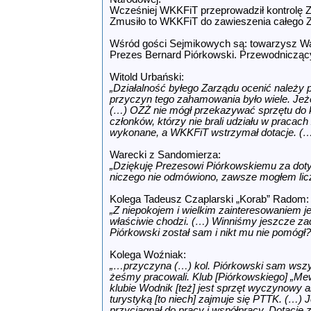
Wcześniej WKKFiT przeprowadził kontrolę Zw
Zmusiło to WKKFiT do zawieszenia całego 
Wśród gości Sejmikowych są: towarzysz W
Prezes Bernard Piórkowski. Przewodniczący
Witold Urbański:
„Działalność byłego Zarządu ocenić należy p
przyczyn tego zahamowania było wiele. Jeżel
(…) OZŻ nie mógł przekazywać sprzętu do k
członków, którzy nie brali udziału w pracach
wykonane, a WKKFiT wstrzymał dotacje. (…) 
Warecki z Sandomierza:
„Dziękuję Prezesowi Piórkowskiemu za doty
niczego nie odmówiono, zawsze mogłem licz
Kolega Tadeusz Czaplarski „Korab” Radom:
„Z niepokojem i wielkim zainteresowaniem je
właściwie chodzi. (…) Winniśmy jeszcze za
Piórkowski został sam i nikt mu nie pomógł
Kolega Woźniak:
„…przyczyna (…) kol. Piórkowski sam wszystk
żeśmy pracowali. Klub [Piórkowskiego] „Me
klubie Wodnik [też] jest sprzęt wyczynowy ale
turystyką [to niech] zajmuje się PTTK. (…) J
przyciągnął do pracy i współpracy. Dotacje 