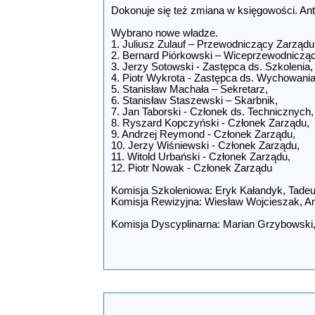
Dokonuje się też zmiana w księgowości. Ant
Wybrano nowe władze.
1. Juliusz Zulauf – Przewodniczący Zarządu
2. Bernard Piórkowski – Wiceprzewodniczący
3. Jerzy Sotowski - Zastępca ds. Szkolenia,
4. Piotr Wykrota - Zastępca ds. Wychowania
5. Stanisław Machała – Sekretarz,
6. Stanisław Staszewski – Skarbnik,
7. Jan Taborski - Członek ds. Technicznych,
8. Ryszard Kopczyński - Członek Zarządu,
9. Andrzej Reymond - Członek Zarządu,
10. Jerzy Wiśniewski - Członek Zarządu,
11. Witold Urbański - Członek Zarządu,
12. Piotr Nowak - Członek Zarządu
Komisja Szkoleniowa: Eryk Kałandyk, Tadeu
Komisja Rewizyjna: Wiesław Wojcieszak, A
Komisja Dyscyplinarna: Marian Grzybowsk