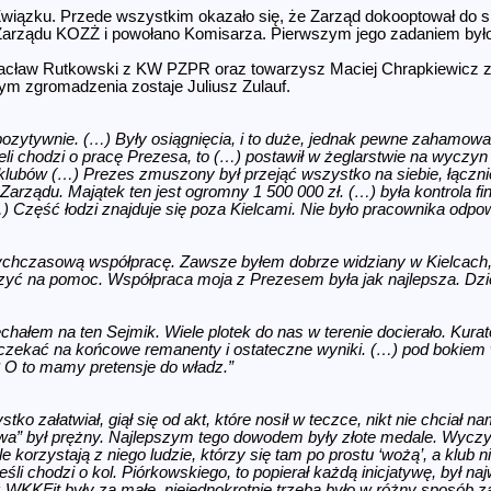
iązku. Przede wszystkim okazało się, że Zarząd dokooptował do skł
Zarządu KOZŻ i powołano Komisarza. Pierwszym jego zadaniem było
acław Rutkowski z KW PZPR oraz towarzysz Maciej Chrapkiewicz 
m zgromadzenia zostaje Juliusz Zulauf.
ozytywnie. (…) Były osiągnięcia, i to duże, jednak pewne zahamowan
i chodzi o pracę Prezesa, to (…) postawił w żeglarstwie na wyczyn i 
lubów (…) Prezes zmuszony był przejąć wszystko na siebie, łącznie
 Zarządu. Majątek ten jest ogromny 1 500 000 zł. (…) była kontrola f
Część łodzi znajduje się poza Kielcami. Nie było pracownika odpow
chczasową współpracę. Zawsze byłem dobrze widziany w Kielcach, o
yć na pomoc. Współpraca moja z Prezesem była jak najlepsza. Dzi
chałem na ten Sejmik. Wiele plotek do nas w terenie docierało. Kura
czekać na końcowe remanenty i ostateczne wyniki. (…) pod bokiem 
? O to mamy pretensje do władz.”
o załatwiał, giął się od akt, które nosił w teczce, nikt nie chciał 
wa” był prężny. Najlepszym tego dowodem były złote medale. Wyczy
 korzystają z niego ludzie, którzy się tam po prostu ‘wożą’, a klub n
eśli chodzi o kol. Piórkowskiego, to popierał każdą inicjatywę, był 
z WKKFit były za małe, niejednokrotnie trzeba było w różny sposób 