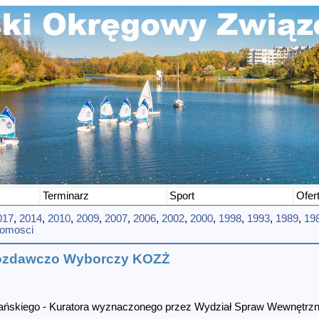
Terminarz
Sport
Ofer
017
,
2014
,
2010
,
2009
,
2007
,
2006
,
2002
,
2000
,
1998
,
1993
,
1989
,
19
domosci
wozdawczo Wyborczy KOZŻ
rbańskiego - Kuratora wyznaczonego przez Wydział Spraw Wewnętr