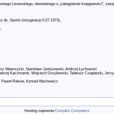
oniego Lisowskiego, obwinianego o „zabagnienie księgowości”, zast
 ds. Sportu (rezygnacja 5.07.1973),
,
sz Wawrzycki, Stanisław Janiszewski, Andrzej Łychowski
ndrzej Kaczmarek, Wojciech Grzybowski, Tadeusz Czaplarski, Jerz
i, Paweł Rakow, Konrad Wachowicz
Hosting zapewnia
Complex Computers