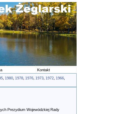
ta
Kontakt
85
,
1980
,
1978
,
1976
,
1973
,
1972
,
1966
,
znych Prezydium Wojewódzkiej Rady