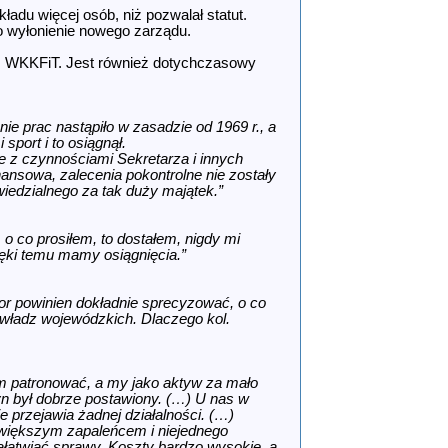
adu więcej osób, niż pozwalał statut.
 wyłonienie nowego zarządu.
z WKKFiT. Jest również dotychczasowy
ie prac nastąpiło w zasadzie od 1969 r., a
sport i to osiągnął.
 z czynnościami Sekretarza i innych
inansowa, zalecenia pokontrolne nie zostały
iedzialnego za tak duży majątek.”
 co prosiłem, to dostałem, nigdy mi
ęki temu mamy osiągnięcia.”
tor powinien dokładnie sprecyzować, o co
władz wojewódzkich. Dlaczego kol.
nam patronować, a my jako aktyw za mało
n był dobrze postawiony. (…) U nas w
ie przejawia żadnej działalności. (…)
największym zapaleńcem i niejednego
załatwiać sprawy. Koszty bardzo wysokie, a