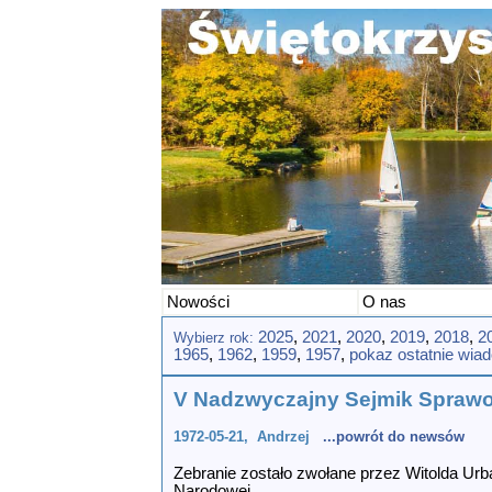
Nowości
O nas
2025
,
2021
,
2020
,
2019
,
2018
,
2
Wybierz rok:
1965
,
1962
,
1959
,
1957
,
pokaz ostatnie wia
V Nadzwyczajny Sejmik Spra
1972-05-21, Andrzej
...powrót do newsów
Zebranie zostało zwołane przez Witolda U
Narodowej.