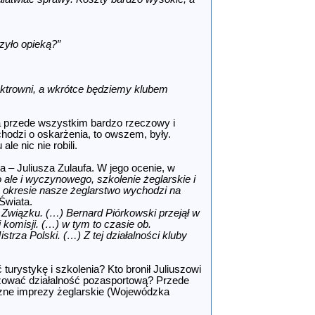
zyło opieką?”
ktrowni, a wkrótce będziemy klubem
, a przede wszystkim bardzo rzeczowy i
chodzi o oskarżenia, to owszem, były.
e nic nie robili.
 – Juliusza Zulaufa. W jego ocenie, w
 ale i wyczynowego, szkolenie żeglarskie i
m okresie nasze żeglarstwo wychodzi na
Świata.
Związku. (…) Bernard Piórkowski przejął w
 komisji. (…) w tym to czasie ob.
rza Polski. (…) Z tej działalności kluby
turystykę i szkolenia? Kto bronił Juliuszowi
nizować działalność pozasportową? Przede
zne imprezy żeglarskie (Wojewódzka