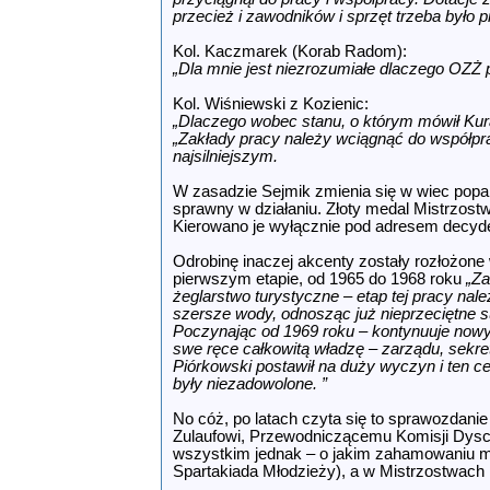
przecież i zawodników i sprzęt trzeba było 
Kol. Kaczmarek (Korab Radom):
„Dla mnie jest niezrozumiałe dlaczego OZŻ p
Kol. Wiśniewski z Kozienic:
„Dlaczego wobec stanu, o którym mówił Kura
„Zakłady pracy należy wciągnąć do współp
najsilniejszym.
W zasadzie Sejmik zmienia się w wiec poparc
sprawny w działaniu. Złoty medal Mistrzostw
Kierowano je wyłącznie pod adresem decydent
Odrobinę inaczej akcenty zostały rozłożone
pierwszym etapie, od 1965 do 1968 roku
„Za
żeglarstwo turystyczne – etap tej pracy na
szersze wody, odnosząc już nieprzeciętne s
Poczynając od 1969 roku – kontynuuje nowy
swe ręce całkowitą władzę – zarządu, sekret
Piórkowski postawił na duży wyczyn i ten ce
były niezadowolone. ”
No cóż, po latach czyta się to sprawozdanie 
Zulaufowi, Przewodniczącemu Komisji Dyscyp
wszystkim jednak – o jakim zahamowaniu m
Spartakiada Młodzieży), a w Mistrzostwach 