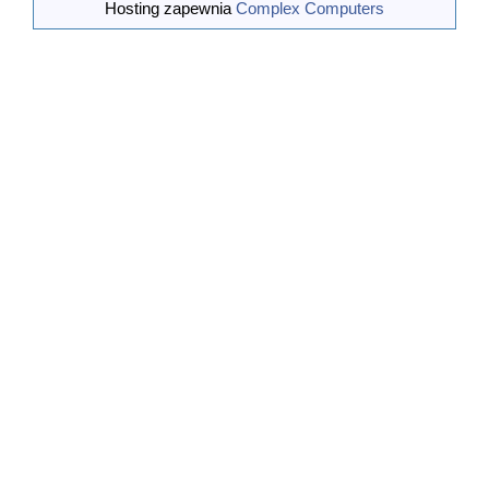
Technicznych,
Hosting zapewnia
Complex Computers
7) Zdzisław Ułasiewicz – Sekretarz
...[wiecej]