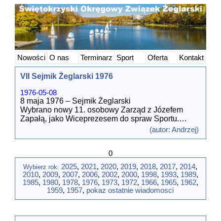
Nowości
O nas
Terminarz
Sport
Oferta
Kontakt
VII Sejmik Żeglarski 1976
1976-05-08
8 maja 1976 – Sejmik Żeglarski
Wybrano nowy 11. osobowy Zarząd z Józefem
Zapałą, jako Wiceprezesem do spraw Sportu.
Podjął on trud ożywienia naszej dyscypliny.
(autor: Andrzej)
Rozpoczęto rekrutację żeglarzy w WOSie nad
Zalewem. Po odejściu Zapały szkolenie
0
kontynuował Grzegorz Chłopek.
1) Juliusz Zulauf – Prezes,
2025
,
2021
,
2020
,
2019
,
2018
,
2017
,
2014
,
Wybierz rok:
2) Józef Zapała - Wiceprezes ds. Sportu
2010
,
2009
,
2007
,
2006
,
2002
,
2000
,
1998
,
1993
,
1989
,
(rezygnacja 1977),
1985
,
1980
,
1978
,
1976
,
1973
,
1972
,
1966
,
1965
,
1962
,
3) Bogusław Tomasik - Wiceprezes ds. Turystyki,
1959
,
1957
,
pokaz ostatnie wiadomosci
4) Marian Kasza - Wiceprezes ds. Szkolenia,
5) Janusz Okupny - Wiceprezes ds. Wychowania,
6) Wiesław Pańkowski - Wiceprezes ds.