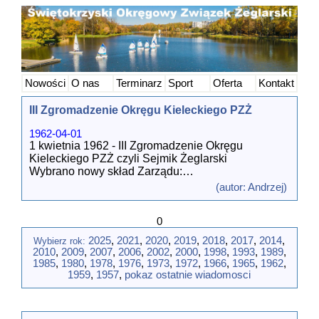
Nowości
O nas
Terminarz
Sport
Oferta
Kontakt
III Zgromadzenie Okręgu Kieleckiego PZŻ
1962-04-01
1 kwietnia 1962 - III Zgromadzenie Okręgu
Kieleckiego PZŻ czyli Sejmik Żeglarski
Wybrano nowy skład Zarządu:
1. Bernard Piórkowski – Prezes
(autor: Andrzej)
2. Zbigniew Jaszczak – Wiceprezes
3. Juliusz Lewicki – Wiceprezes
0
4. Marian Kasza – Sekretarz
5. Janusz Topolski – Skarbnik
2025
,
2021
,
2020
,
2019
,
2018
,
2017
,
2014
,
Wybierz rok:
6. Witold Urbański - Członek Zarządu
2010
,
2009
,
2007
,
2006
,
2002
,
2000
,
1998
,
1993
,
1989
,
7. Andrzej Łychowski - Członek Zarządu
1985
,
1980
,
1978
,
1976
,
1973
,
1972
,
1966
,
1965
,
1962
,
Powołano szereg komisji: Szkolenia, Techniczną,
1959
,
1957
,
pokaz ostatnie wiadomosci
Młodzieży i Sportową.
16 marca 1964 r. Zarząd przeorganizował komisje,