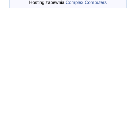
bo niektórzy działacze zrezygnowali z pracy.
Hosting zapewnia
Complex Computers
Postawiono głównie na sport i turystykę.
Największa była Komisj
...[wiecej]