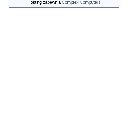
Wychowania Morskiego.
Hosting zapewnia
Complex Computers
5. Pozyskiwanie sponsorów.
6. Podj�
...[wiecej]