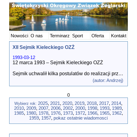
Nowości
O nas
Terminarz
Sport
Oferta
Kontakt
XII Sejmik Kieleckiego OZŻ
1993-03-12
12 marca 1993 – Sejmik Kieleckiego OZŻ
Sejmik uchwalił kilka postulatów do realizacji przez
nowy Zarząd:
(autor: Andrzej)
1. Zwiększenie ilości klubów i objęcie działalnością
klubową żeglarzy niezrzeszonych,
0
2. Zorganizowanie na Chańczy imprezy
ogólnopolskiej, która byłaby ujęta w kalendarzu
2025
,
2021
,
2020
,
2019
,
2018
,
2017
,
2014
,
Wybierz rok:
PZŻ. Wprowadzenie do kalendarza PZŻ regat
2010
,
2009
,
2007
,
2006
,
2002
,
2000
,
1998
,
1993
,
1989
,
„Cedzyna 24 Godziny” oraz regat windsurfingowych
1985
,
1980
,
1978
,
1976
,
1973
,
1972
,
1966
,
1965
,
1962
,
organizowanych przez Mewę na Cedzynie.
1959
,
1957
,
pokaz ostatnie wiadomosci
3. Reaktywacja działalności wyczynowej poprzez
organizowanie obozów sportowych.
4. Powołanie Rady Rozwoju Żeglarstwa i