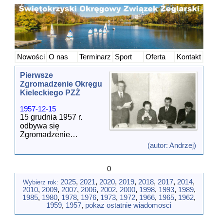
Nowości
O nas
Terminarz
Sport
Oferta
Kontakt
Pierwsze
Zgromadzenie Okręgu
Kieleckiego PZŻ
1957-12-15
15 grudnia 1957 r.
odbywa się
Zgromadzenie
Okręgowe, czyli
(autor: Andrzej)
pierwszy sejmik
żeglarski w
0
województwie
kieleckim.
2025
,
2021
,
2020
,
2019
,
2018
,
2017
,
2014
,
Wybierz rok:
2010
,
2009
,
2007
,
2006
,
2002
,
2000
,
1998
,
1993
,
1989
,
W PZŻ
1985
,
1980
,
1978
,
1976
,
1973
,
1972
,
1966
,
1965
,
1962
,
zarejestrowanych było
1959
,
1957
,
pokaz ostatnie wiadomosci
siedem klubów: