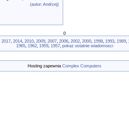
niem było wyłonienie nowego
(autor: Andrzej)
 Wacław Rutkowski z KW PZPR
FiT. Jest również
i. Przewodnicz�
...[wiecej]
0
,
2017
,
2014
,
2010
,
2009
,
2007
,
2006
,
2002
,
2000
,
1998
,
1993
,
1989
,
1965
,
1962
,
1959
,
1957
,
pokaz ostatnie wiadomosci
Hosting zapewnia
Complex Computers