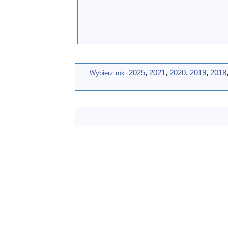
powołano Komisarza. Pierwszym jego zada
zarządu.
Wśród gości Sejmikowych są: towarzysz
oraz towarzysz Maciej Chrapkiewicz z WKK
dotychczasowy Prezes Bernard Piórkowsk
2025
,
2021
,
2020
,
2019
,
2018
Wybierz rok: