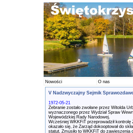
Nowości
O nas
V Nadzwyczajny Sejmik Sprawozdaw
1972-05-21
Zebranie zostało zwołane przez Witolda Ur
wyznaczonego przez Wydział Spraw Wewn
Wojewódzkiej Rady Narodowej.
Wcześniej WKKFiT przeprowadził kontrolę
okazało się, że Zarząd dokooptował do skła
statut. Zmusiło to WKKFiT do zawieszenia