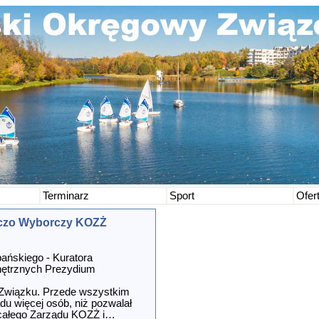
Terminarz
Sport
Ofer
czo Wyborczy KOZŻ
bańskiego - Kuratora
ętrznych Prezydium
 Związku. Przede wszystkim
du więcej osób, niż pozwalał
 całego Zarządu KOZŻ i