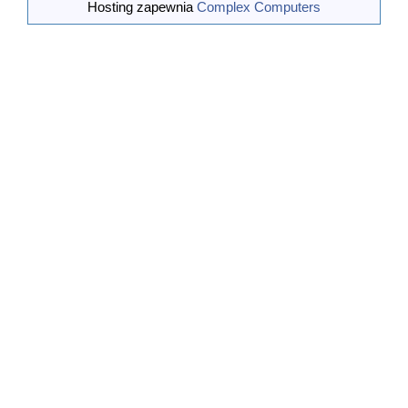
(Janusz Mikołajczyk, jerzy Frejtak, Jerzy Sulkowski,
Hosting zapewnia
Complex Computers
Andrzej Żema
...[wiecej]