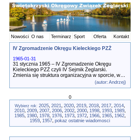
Nowości
O nas
Terminarz
Sport
Oferta
Kontakt
IV Zgromadzenie Okręgu Kieleckiego PZŻ
1965-01-31
31 stycznia 1965 – IV Zgromadzenie Okręgu
Kieleckiego PZŻ czyli IV Sejmik Żeglarski.
Zmienia się struktura organizacyjna w sporcie, w
tym i w sporcie żeglarskim. Do tej pory, w ramach
(autor: Andrzej)
PZŻ, funkcjonowały zarządy okręgowe. Teraz
każdy zarząd okręgowy ma przyjąć własny statut,
0
uzyskać osobowość prawną (poprzez
zarejestrowanie się w Prezydium WRN) i jako
2025
,
2021
,
2020
,
2019
,
2018
,
2017
,
2014
,
Wybierz rok:
okręgowy związek żeglarski wstąpić do PZŻ.
2010
,
2009
,
2007
,
2006
,
2002
,
2000
,
1998
,
1993
,
1989
,
Delegaci klubów upoważnili zarząd na Sejmiku do
1985
,
1980
,
1978
,
1976
,
1973
,
1972
,
1966
,
1965
,
1962
,
podjęcia takich kroków.
1959
,
1957
,
pokaz ostatnie wiadomosci
Kluby i delegaci:
1. Klub Wodny LOK Radom – 72 członków,