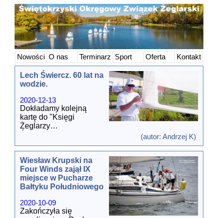
Nowości
O nas
Terminarz
Sport
Oferta
Kontakt
Lech Świercz. 60 lat na
wodzie.
2020-12-13
Dokładamy kolejną
kartę do "Księgi
Żeglarzy
Świętokrzyskich".
(autor: Andrzej K)
Kolejna, po Jarku
Sołtysie, osoba ze
Wiesław Krupski na
środowiska "Mewy",
Four Winds zajął IX
środowiska Zalewu
miejsce w Pucharze
Kieleckiego - Lech
Bałtyku Południowego
Świercz.
Takiego życiorysu
2020-10-09
żeglarskiego nie ma
Zakończyła się
nikt. Zawsze nad wodą,