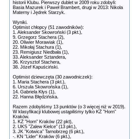
historii Klubu. Pierwszy dublet w 2009 roku zdobyli:
Basia Mazurek i Paweł Brambert, drugi w 2013: Nikola
Materny i Jędrek Starzyk.
Wyniki.
Optimist chłopcy (51 zawodników):
1. Aleksander Skowroński (3 pkt.),
9. Grzegorz Stachera (2),
20. Oliwier Morawiak (1),
22. Mikołaj Stachura (1),
23. Remigiusz Niedbała (1),
33. Aleksander Sztandera,
36. Krzysztof Stachera,
38. Józef Kapuściński.
Optimist dziewczęta (30 zawodniczek):
1. Maria Stachera (3 pkt.),
6. Urszula Skowrońska (1),
14. Gabriela Kłys (1),
22. Hanna Błędzińska.
Razem zdobyliśmy 13 punktów (o 3 więcej niż w 2019).
W klasyfikacji klubowej ustąpiliśmy tylko KŻ "Horn"
Kraków.
1. KŻ "Horn" Kraków (22 pkt),
2. UKS "Zalew Kielce" (13 pkt.),
3. JK "Kotwica" Tarnobrzeg (6 pkt.),
-. KN "Lider" Kraków (6 pkt.),