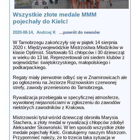
Wszystkie złote medale MMM
pojechały do Kielc!
2020-08-14, Andrzej K
...powrót do newsów
W Tarnobrzegu zakończyły się w piątek 14 sierpnia
2020 r. Międzywojewódzkie Mistrzostwa Młodzików w
klasie Optimist. Startowało 51 chłopców i 30 dziewcząt
w wieku do 13 lat. Reprezentowali oni siedem klubów z
województw: świętokrzyskiego, małopolskiego i
podkarpackiego.
Regaty miały pierwotnie odbyć się w Znamirowicach ale
po ogłoszeniu na Jeziorze Rożnowskim czerwonej
strefy, zawody przeniesiono do Tarnobrzega.
Rywalizacja przebiegała w specyficznej atmosferze,
wywołanej niejasnościami w zgłoszeniu do zawodów
niektórych zawodników z Krakowa.
Mistrzowski tytuł wśród dziewcząt obroniła Marysia
Stachera, a złoty medal w rywalizacji chłopców zdobył
Aleksander Skowroński. W ten sposób wszystkie złote
medale pojechały Kielc. Gratulujemy naszym Mistrzom.
Przypomnieć należy, że to trzecia taka sytuacja w