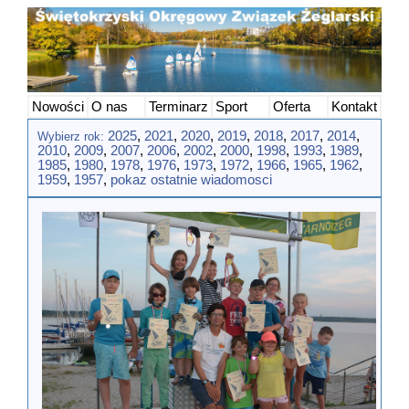
Nowości
O nas
Terminarz
Sport
Oferta
Kontakt
2025
,
2021
,
2020
,
2019
,
2018
,
2017
,
2014
,
Wybierz rok:
2010
,
2009
,
2007
,
2006
,
2002
,
2000
,
1998
,
1993
,
1989
,
1985
,
1980
,
1978
,
1976
,
1973
,
1972
,
1966
,
1965
,
1962
,
1959
,
1957
,
pokaz ostatnie wiadomosci