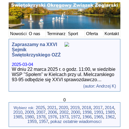
Nowości
O nas
Terminarz
Sport
Oferta
Kontakt
Zapraszamy na XXVI
Sejmik
Świętokrzyskiego OZŻ
2025-03-04
W dniu 22 marca 2025 r. o godz. 11:00, w siedzibie
WSP "Społem" w Kielcach przy ul. Mielczarskiego
93-95 odbędzie się XXVI sprawozdawczo
wyborczy Sejmik Świętokrzyskiego Okręgowego
(autor: Andrzej K)
Związku Żeglarskiego.
0
W trakcie obrad:
- zatwierdzimy sprawozdanie finansowe za 2024
2025
,
2021
,
2020
,
2019
,
2018
,
2017
,
2014
,
Wybierz rok:
rok,
2010
,
2009
,
2007
,
2006
,
2002
,
2000
,
1998
,
1993
,
1989
,
- wybierzemy delegata na Sejmik PZŻ (na nową
1985
,
1980
,
1978
,
1976
,
1973
,
1972
,
1966
,
1965
,
1962
,
kadencję),
1959
,
1957
,
pokaz ostatnie wiadomosci
- wybierzemy nowy Zarząd Świętokrzyskiego OZŻ