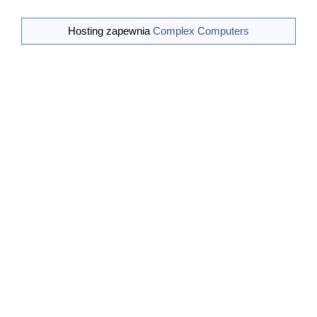
- wręczymy nagrody 100. lecia Polskiego Związku
Żeglarskiego
Hosting zapewnia
Complex Computers
Dokumenty przygotowane na Sejmik:
*
Uchwała Zarządu w sprawie zwołania XXVI Sej
...
[wiecej]