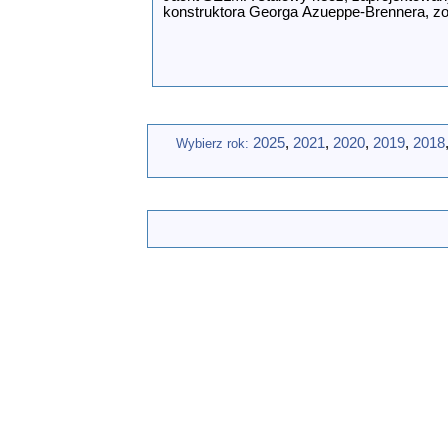
konstruktora Georga Azueppe-Brennera, z
Merret w Bretanii. Linie teoretyczne oparto
czasie z prędkości i dzielności morskiej jac
posiada dwa niezależne stanowiska stero
kokpicie, drugie w wygodnej sterówce. Ko
dz
...[wiecej]
2025
,
2021
,
2020
,
2019
,
2018
Wybierz rok: