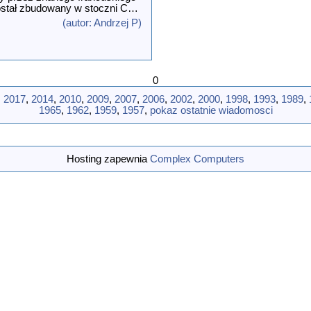
ostał zbudowany w stoczni CM
 na liniach znanego w tamtym
(autor: Andrzej P)
htu regatowego KriterII. Selma
wania. Jedno umieszczone w
mora przeciwzderzeniowa w
0
,
2017
,
2014
,
2010
,
2009
,
2007
,
2006
,
2002
,
2000
,
1998
,
1993
,
1989
,
1965
,
1962
,
1959
,
1957
,
pokaz ostatnie wiadomosci
Hosting zapewnia
Complex Computers