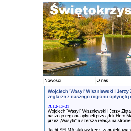
Nowości
O nas
Wojciech 'Wasyl' Wiszniewski i Jerzy Z
żeglarze z naszego regionu opłynęli 
2010-12-01
Wojciech "Wasyl" Wiszniewski i Jerzy Ziętal
naszego regionu opłynęli przylądek Horn.Ma
przez „Wasyla” a szersza relacja na stronie
Jacht SELMA stalowy kecz, zaprojektowan