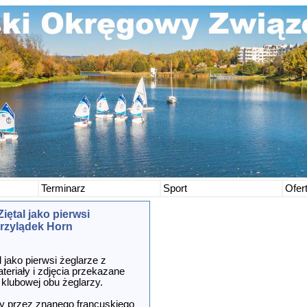
Terminarz
Sport
Ofer
iętal jako pierwsi
przylądek Horn
 jako pierwsi żeglarze z
teriały i zdjęcia przekazane
 klubowej obu żeglarzy.
y przez znanego francuskiego