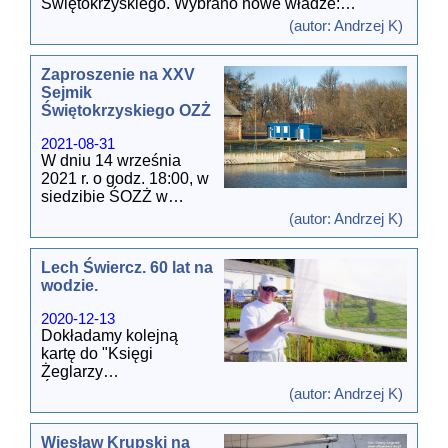
Świętokrzyskiego. Wybrano nowe władze:
- wręczymy nagrody 100. lecia Polskiego Związku
1. Andrzej Pacanowski - Przewodniczący OKS,
Żeglarskiego
(autor: Andrzej K)
2. Robert Majewicz - Sekretarz OKS,
3. Artur Pacanowski - Członek OKS.
Dokumenty przygotowane na Sejmik:
Zaproszenie na XXV
*
Uchwała Zarządu w sprawie zwołania XXVI Sej
...
Sejmik
Świętokrzyskie Okręgowe Kolegium Sędziów
[wiecej]
Świętokrzyskiego OZŻ
zostało utworzone (powołane) przez Zarząd ŚOZŻ.
Jest organem Kolegium Sędziów PZŻ i działa
2021-08-31
samorządnie na podstawie
Regulaminu KS PZŻ
.
W dniu 14 września
Aktualnie w naszym okręgu działa siedmiu sędziów
2021 r. o godz. 18:00, w
żeglarskich:
siedzibie ŚOZŻ w
1. Andrze
...[wiecej]
Kielcach przy ul.
(autor: Andrzej K)
Zagnańskiej 110
odbędzie się XXV
Lech Świercz. 60 lat na
Sejmik
wodzie.
Świętokrzyskiego
Okręgowego Związku
2020-12-13
Żeglarskiego.
Dokładamy kolejną
kartę do "Księgi
W trakcie obrad:
Żeglarzy
- zatwierdzimy
Świętokrzyskich".
sprawozdanie
(autor: Andrzej K)
Kolejna, po Jarku
finansowe za 2020 rok,
Sołtysie, osoba ze
- wybierzemy delegata
Wiesław Krupski na
środowiska "Mewy",