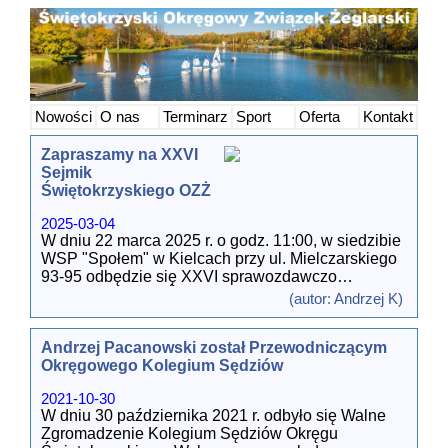
Nowości
O nas
Terminarz
Sport
Oferta
Kontakt
Zapraszamy na XXVI
Sejmik
Świętokrzyskiego OZŻ
2025-03-04
W dniu 22 marca 2025 r. o godz. 11:00, w siedzibie
WSP "Społem" w Kielcach przy ul. Mielczarskiego
93-95 odbędzie się XXVI sprawozdawczo
wyborczy Sejmik Świętokrzyskiego Okręgowego
(autor: Andrzej K)
Związku Żeglarskiego.
Andrzej Pacanowski został Przewodniczącym
W trakcie obrad:
Okręgowego Kolegium Sędziów
- zatwierdzimy sprawozdanie finansowe za 2024
rok,
2021-10-30
- wybierzemy delegata na Sejmik PZŻ (na nową
W dniu 30 października 2021 r. odbyło się Walne
kadencję),
Zgromadzenie Kolegium Sędziów Okręgu
- wybierzemy nowy Zarząd Świętokrzyskiego OZŻ