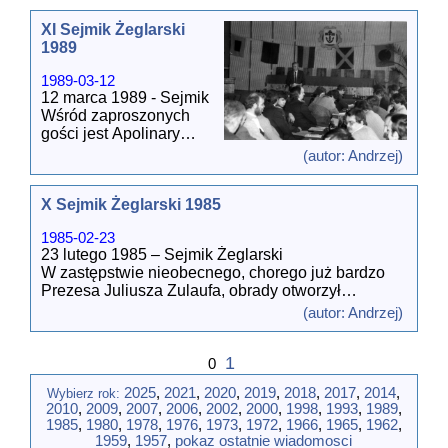
umowa o pracę na kwotę przewyższając�
...
klubową żeglarzy niezrzeszonych,
[wiecej]
XI Sejmik Żeglarski
2. Zorganizowanie na Chańczy imprezy
1989
ogólnopolskiej, która byłaby ujęta w kalendarzu
PZŻ. Wprowadzenie do kalendarza PZŻ regat
1989-03-12
„Cedzyna 24 Godziny” oraz regat windsurfingowych
12 marca 1989 - Sejmik
organizowanych przez Mewę na Cedzynie.
Wśród zaproszonych
3. Reaktywacja działalności wyczynowej poprzez
gości jest Apolinary
organizowanie obozów sportowych.
Pastuszko z Ostrowca
4. Powołanie Rady Rozwoju Żeglarstwa i
(autor: Andrzej)
Świętokrzyskiego,
Wychowania Morskiego.
członek Zarządu PZŻ.
5. Pozyskiwanie sponsorów.
X Sejmik Żeglarski 1985
6. Podj�
...[wiecej]
Zebrani uczcili minutą
1985-02-23
ciszy kolegów, którzy
23 lutego 1985 – Sejmik Żeglarski
odeszli na wieczną
W zastępstwie nieobecnego, chorego już bardzo
wachtę: Juliusza
Prezesa Juliusza Zulaufa, obrady otworzył
Zulaufa, Adama
Stanisław Staszewski.
Baszkiewicza, Jana
(autor: Andrzej)
Wręczono odznaki „Zasłużonego Pracownika
Godka i Tomasza
Morza”. Otrzymali je: Bogusław Tomasik, Lech
Kurowskiego.
1
Świercz i Jerzy Kuchciński.
0
Z delegatami żegna się
wieloletni Sekretarz
2025
,
2021
,
2020
,
2019
,
2018
,
2017
,
2014
,
Wybierz rok:
Dyskutowano głównie o turystyce, o materiałach do
Techniczny KOZŻ
2010
,
2009
,
2007
,
2006
,
2002
,
2000
,
1998
,
1993
,
1989
,
budowy łódek. Postulowano (Andrzej Bąk z
Kacper Radomski.
1985
,
1980
,
1978
,
1976
,
1973
,
1972
,
1966
,
1965
,
1962
,
Ostrowca), żeby zgłosić Urzędowi Cen drożyznę
1959
,
1957
,
pokaz ostatnie wiadomosci