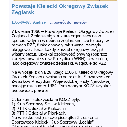
Powstaje Kielecki Okręgowy Związek
Żeglarski
1966-04-07, Andrzej
...powrót do newsów
7 kwietnia 1966 – Powstaje Kielecki Okręgowy Związek
Żeglarski. Zmienia się struktura organizacyjna w
sporcie, w tym i w sporcie żeglarskim. Do tej pory, w
ramach PZŻ, funkcjonowały tak zwane "zarządy
okręgowe". Teraz każdy zarząd okręgowy przyjął
własny statut, uzyskał osobowość prawną (poprzez
zarejestrowanie się w Prezydium WRN), a w końcu,
jako okręgowy związek żeglarski, wstępuje do PZŻ.
Na wniosek z dnia 28 lutego 1966 r. Kielecki Okręgowy
Związek Żeglarski wpisano do rejestru Stowarzyszeń i
Związków Prezydium Wojewódzkiej Rady Narodowej,
nadając mu numer 1864. Tym samym KOZŻ uzyskał
osobowość prawną.
Członkami założycielami KOZŻ były:
1) Klub Sportowy SHL w Kielcach,
2) PTTK Oddział w Kielcach i
3) PTTK Oddział w Pionkach.
Na wniosku jest jeszcze pieczątka Zrzeszenia
Sportowego Kielecki Klub Sportowy „Lechia”.
Dlaczego akurat te kluby, zupełnie niezwiązane z