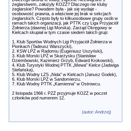
żeglarstwem, założyły KOZŻ? Dlaczego nie kluby
żeglarskie? Powodem była - jak się wydaje -
osobowość prawna, a właściwie jej brak w sekcjach
żeglarskich. Często były to kilkuosobowe grupy osób w
ramach takich organizacji, jak PTTK czy Liga Przyjaciół
Żołnierza (dawnej Ligi Morska). Zarząd Okręgowy w
Kielcach skupiał w tym czasie siedem takich grup:
1. Klub Sportów Wodnych Ligi Przyjaciół Żołnierza w
Pionkach (Tadeusz Warszycki),
2. KSW LPŻ w Radomiu (Eugeniusz Uszyński),
3. Klub Morski LPŻ w Skarżysku (Stanisław
Dziembowski, Kazimierz Grzyb, Edward Krokowski),
4. Klub Turystyki Wodnej PTTK „Mewa” Kielce (Jadwiga
Stefańska),
5. Klub Wodny LZS „Nida” w Kielcach (Janusz Godek),
6. Klub Morski LPŻ w Sandomierzu,
7. Klub Wodny PTTK „Kamienna” w Ostrowcu.
2 listopada 1966 r. PZŻ przyjmuje KOZŻ w poczet
członków pod numerem 12.
(autor: Andrzej)